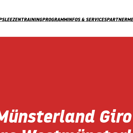
PS
LEEZENTRAINING
PROGRAMM
INFOS & SERVICES
PARTNER
ME
Münsterland Giro