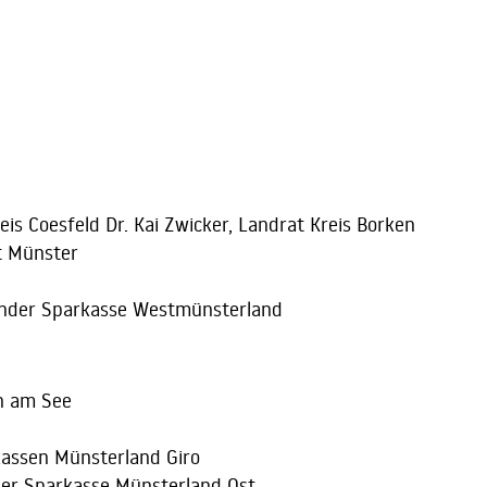
reis Coesfeld Dr. Kai Zwicker, Landrat Kreis Borken
t Münster
ender Sparkasse Westmünsterland
n am See
assen Münsterland Giro
 der Sparkasse Münsterland Ost