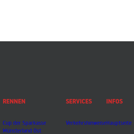
RENNEN
SERVICES
INFOS
Cup der Sparkasse
Verkehrshinweise
Hauptseite
Münsterland Ost