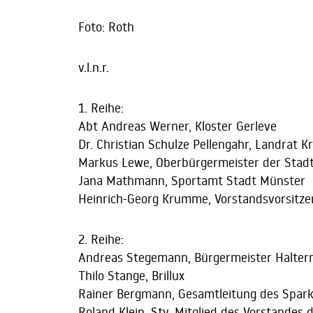
Foto: Roth
v.l.n.r.
1. Reihe:
Abt Andreas Werner, Kloster Gerleve
Dr. Christian Schulze Pellengahr, Landrat K
Markus Lewe, Oberbürgermeister der Stad
Jana Mathmann, Sportamt Stadt Münster
Heinrich-Georg Krumme, Vorstandsvorsitz
2. Reihe:
Andreas Stegemann, Bürgermeister Halter
Thilo Stange, Brillux
Rainer Bergmann, Gesamtleitung des Spark
Roland Klein, Stv. Mitglied des Vorstandes