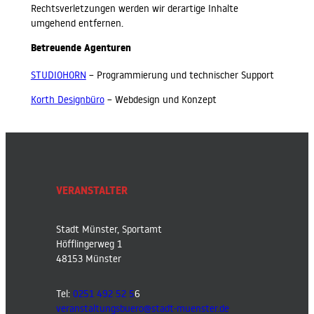
Rechtsverletzungen werden wir derartige Inhalte
umgehend entfernen.
Betreuende Agenturen
STUDIOHORN
– Programmierung und technischer Support
Korth Designbüro
– Webdesign und Konzept
VERANSTALTER
Stadt Münster, Sportamt
Höfflingerweg 1
48153 Münster
Tel:
0251 492 52 5
6
veranstaltungsbuero@stadt-muenster.de