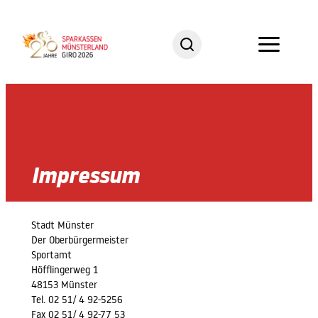
Zum
Inhalt
springen
Impressum
Stadt Münster
Einver
Der Oberbürgermeister
Sportamt
Ich
Höfflingerweg 1
zur Ko
48153 Münster
gespeic
Tel. 02 51/ 4 92-5256
Datens
Fax 02 51/ 4 92-77 53