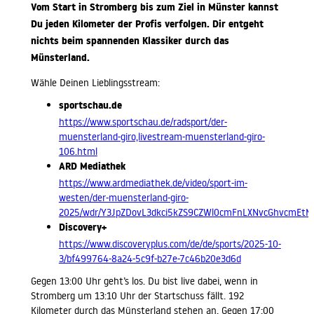
Vom Start in Stromberg bis zum Ziel in Münster
kannst
Du jeden Kilometer der Profis verfolgen. Dir entgeht
nichts beim spannenden Klassiker durch das
Münsterland.
Wähle Deinen Lieblingsstream:
sportschau.de
https://www.sportschau.de/radsport/der-
muensterland-giro,livestream-muensterland-giro-
106.html
ARD Mediathek
https://www.ardmediathek.de/video/sport-im-
westen/der-muensterland-giro-
2025/wdr/Y3JpZDovL3dkci5kZS9CZWl0cmFnLXNvcGhvcmE
Discovery+
https://www.discoveryplus.com/de/de/sports/2025-10-
3/bf499764-8a24-5c9f-b27e-7c46b20e3d6d
Gegen 13:00 Uhr geht’s los. Du bist live dabei, wenn in
Stromberg um 13:10 Uhr der Startschuss fällt. 192
Kilometer durch das Münsterland stehen an. Gegen 17:00